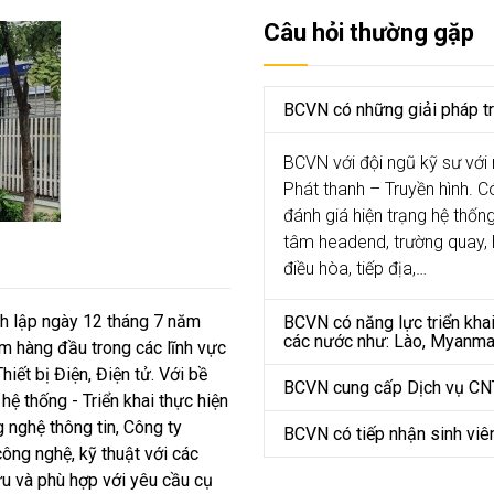
Câu hỏi thường gặp
BCVN có những giải pháp tr
BCVN với đội ngũ kỹ sư với 
Phát thanh – Truyền hình. C
đánh giá hiện trạng hệ thốn
tâm headend, trường quay, h
điều hòa, tiếp địa,…
lập ngày 12 tháng 7 năm
BCVN có năng lực triển khai
các nước như: Lào, Myanma
ệm hàng đầu trong các lĩnh vực
iết bị Điện, Điện tử. Với bề
BCVN cung cấp Dịch vụ CN
hệ thống - Triển khai thực hiện
 nghệ thông tin, Công ty
BCVN có tiếp nhận sinh viê
ông nghệ, kỹ thuật với các
i ưu và phù hợp với yêu cầu cụ